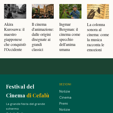
Akira
Il cinema
Ingmar
La colonna
Kurosawa: il
d'animazione:
Bergman: il
sonora al
maestro
dalle origini
cinema come
cinema: come
giapponese
disegnate ai
specchio
la musica
che conquistò
grandi
dell'anima
racconta le
l'Occidente
classici
umana
emozioni
SEZIONI
Festival del
Notizie
Cinema
di Cefalù
Cinema
Premi
La grande festa del grande
schermo
Notizie